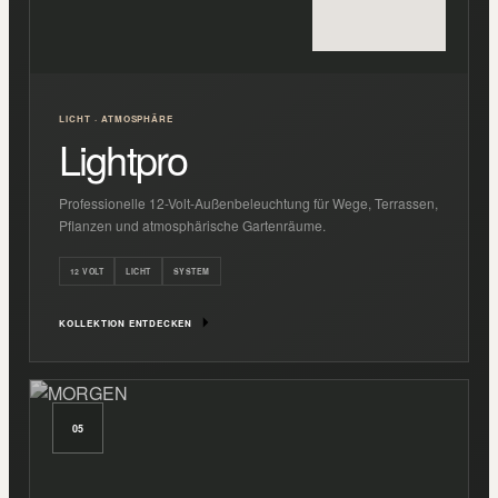
LICHT · ATMOSPHÄRE
Lightpro
Professionelle 12-Volt-Außenbeleuchtung für Wege, Terrassen,
Pflanzen und atmosphärische Gartenräume.
12 VOLT
LICHT
SYSTEM
KOLLEKTION ENTDECKEN
05