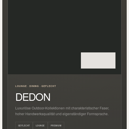
LOUNGE · DINING · GEFLECHT
DEDON
Luxuriöse Outdoor-Kollektionen mit charakteristischer Faser,
hoher Handwerksqualität und eigenständiger Formsprache.
GEFLECHT
LOUNGE
PREMIUM