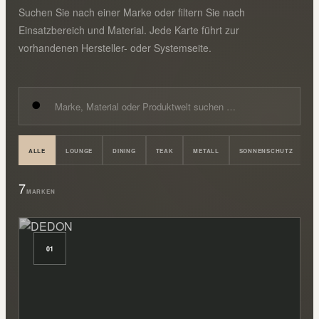
Suchen Sie nach einer Marke oder filtern Sie nach
Einsatzbereich und Material. Jede Karte führt zur
vorhandenen Hersteller- oder Systemseite.
ALLE
LOUNGE
DINING
TEAK
METALL
SONNENSCHUTZ
L
7
MARKEN
01