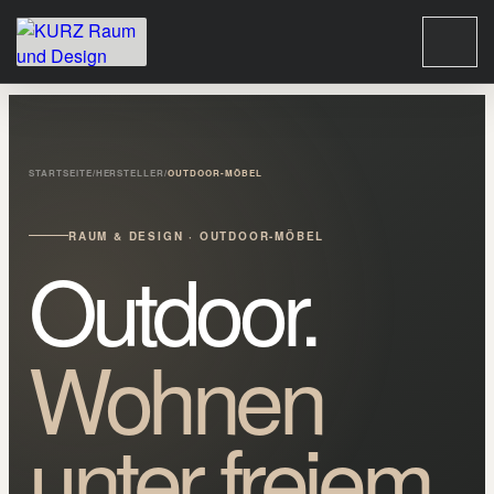
STARTSEITE
/
HERSTELLER
/
OUTDOOR-MÖBEL
RAUM & DESIGN · OUTDOOR-MÖBEL
Outdoor.
Wohnen
unter freiem