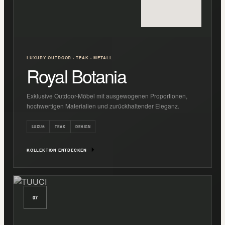
LUXURY OUTDOOR · TEAK · METALL
Royal Botania
Exklusive Outdoor-Möbel mit ausgewogenen Proportionen,
hochwertigen Materialien und zurückhaltender Eleganz.
LUXUS
TEAK
DESIGN
KOLLEKTION ENTDECKEN
07