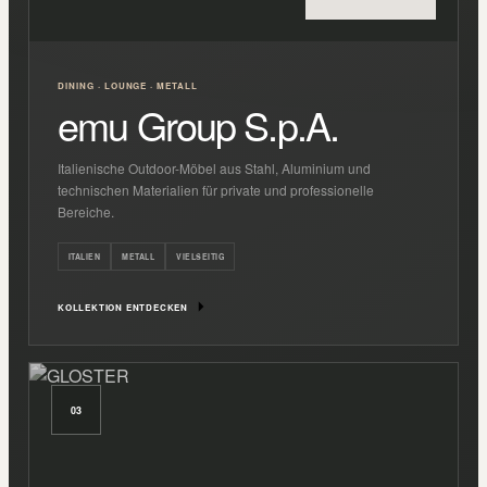
DINING · LOUNGE · METALL
emu Group S.p.A.
Italienische Outdoor-Möbel aus Stahl, Aluminium und
technischen Materialien für private und professionelle
Bereiche.
ITALIEN
METALL
VIELSEITIG
KOLLEKTION ENTDECKEN
03