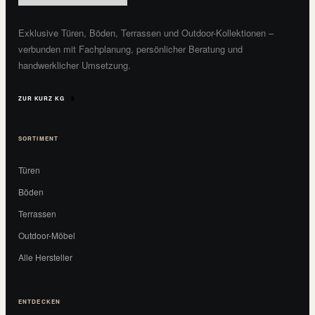
Exklusive Türen, Böden, Terrassen und Outdoor-Kollektionen –
verbunden mit Fachplanung, persönlicher Beratung und
handwerklicher Umsetzung.
ZUR KURZ KG
SORTIMENT
Türen
Böden
Terrassen
Outdoor-Möbel
Alle Hersteller
ENTDECKEN