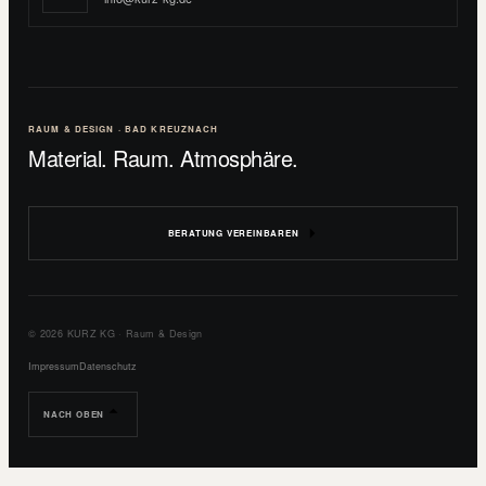
RAUM & DESIGN · BAD KREUZNACH
Material. Raum. Atmosphäre.
BERATUNG VEREINBAREN
© 2026 KURZ KG · Raum & Design
Impressum
Datenschutz
NACH OBEN