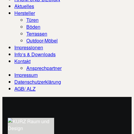
Aktuelles
Hersteller
Türen
Böden
Terrassen
Outdoor-Möbel
Impressionen
Info‘s & Downloads
Kontakt
Ansprechpartner
Impressum
Datenschutzerklärung
AGB/ ALZ