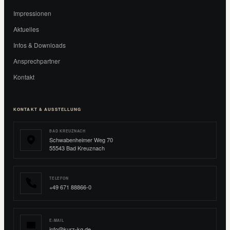
Impressionen
Aktuelles
Infos & Downloads
Ansprechpartner
Kontakt
KONTAKT & AUSSTELLUNG
BAD KREUZNACH
Schwabenheimer Weg 70
55543 Bad Kreuznach
TELEFON
+49 671 88866-0
E-MAIL
info@kurz-kg.de